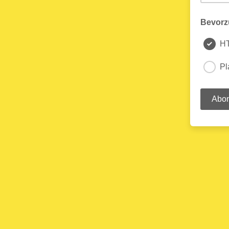
Bevorz
H
Pl