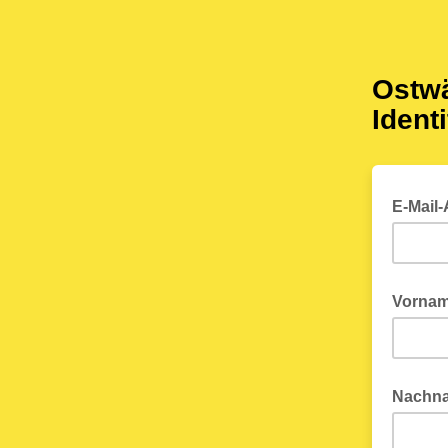
Ostwä
Ident
E-Mail
Vorna
Nachn