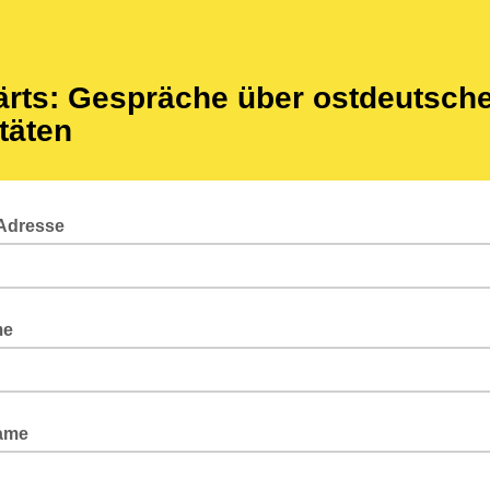
rts: Gespräche über ostdeutsch
itäten
-Adresse
me
ame